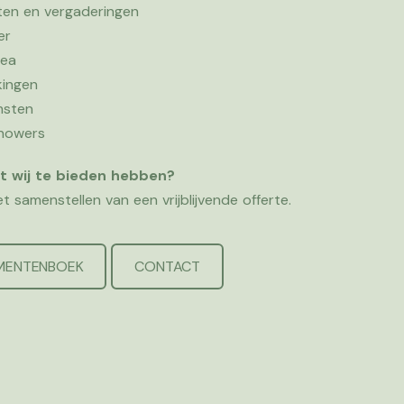
sten en vergaderingen
er
lea
kingen
msten
showers
at wij te bieden hebben?
t samenstellen van een vrijblijvende offerte.
EMENTENBOEK
CONTACT