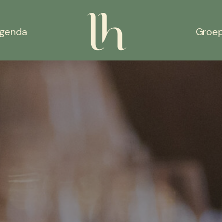
genda
Groe